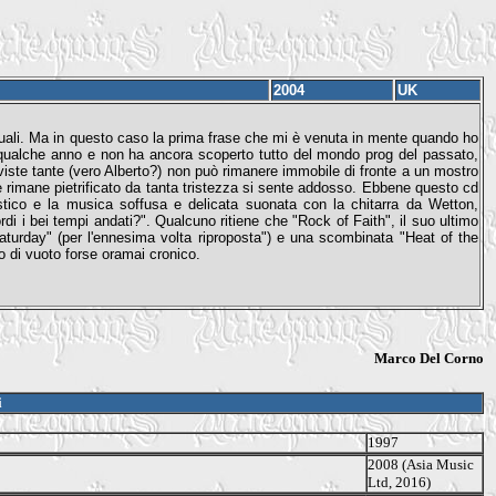
2004
UK
 uguali. Ma in questo caso la prima frase che mi è venuta in mente quando ho
a qualche anno e non ha ancora scoperto tutto del mondo prog del passato,
viste tante (vero Alberto?) non può rimanere immobile di fronte a un mostro
imane pietrificato da tanta tristezza si sente addosso. Ebbene questo cd
custico e la musica soffusa e delicata suonata con la chitarra da Wetton,
i i bei tempi andati?". Qualcuno ritiene che "Rock of Faith", il suo ultimo
Saturday" (per l'ennesima volta riproposta") e una scombinata "Heat of the
o di vuoto forse oramai cronico.
Marco Del Corno
i
1997
2008 (Asia Music
Ltd, 2016)