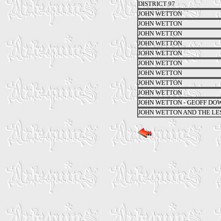
DISTRICT 97
JOHN WETTON
JOHN WETTON
JOHN WETTON
JOHN WETTON
JOHN WETTON
JOHN WETTON
JOHN WETTON
JOHN WETTON
JOHN WETTON
JOHN WETTON - GEOFF DO
JOHN WETTON AND THE LES