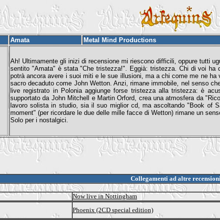
Amata
Metal Mind Productions
Ah! Ultimamente gli inizi di recensione mi riescono difficili, oppure tutti
sentito "Amata" è stata "Che tristezza!". Eggià: tristezza. Chi di voi h
potrà ancora avere i suoi miti e le sue illusioni, ma a chi come me ne ha 
sacro decaduto come John Wetton. Anzi, rimane immobile, nel senso che r
live registrato in Polonia aggiunge forse tristezza alla tristezza: è a
supportato da John Mitchell e Martin Orford, crea una atmosfera da "Ricord
lavoro solista in studio, sia il suo miglior cd, ma ascoltando "Book of 
moment" (per ricordare le due delle mille facce di Wetton) rimane un sens
Solo per i nostalgici.
Collegamenti ad altre recension
Now live in Nottingham
Phoenix (2CD special edition)