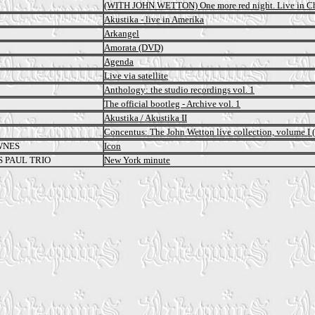
(WITH JOHN WETTON) One more red night. Live in C
Akustika - live in Amerika
Arkangel
Amorata (DVD)
Agenda
Live via satellite
Anthology: the studio recordings vol. 1
The official bootleg - Archive vol. 1
Akustika / Akustika II
Concentus: The John Wetton live collection, volume I
WNES
Icon
 PAUL TRIO
New York minute