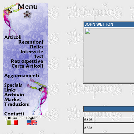
JOHN WETTON
Italian
English
ASIA
ASIA