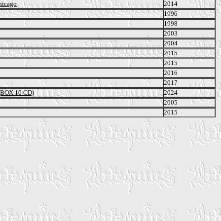
hicago
2014
1996
1998
2003
2004
2015
2015
2016
2017
 (BOX 10 CD)
2024
2005
2015