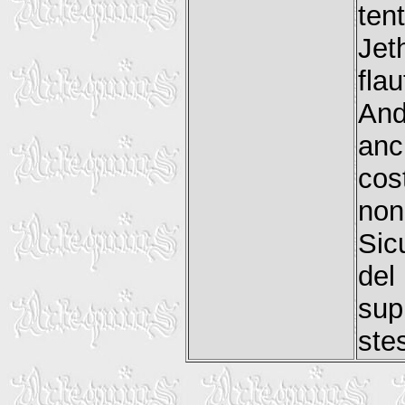
ten
Jet
fla
And
anc
cos
non
Sic
del
sup
stes