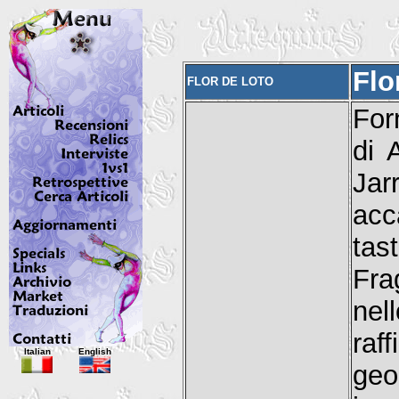
Flo
FLOR DE LOTO
For
di 
Jar
acc
tas
Fra
nel
raf
Italian
English
ge