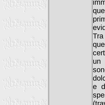
imm
que
pri
evid
Tra
que
cer
un 
son
dol
e d
spe
(tr