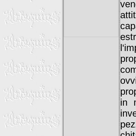
ven
att
cap
es
l'i
pro
com
ovv
pro
in 
inv
pez
chi