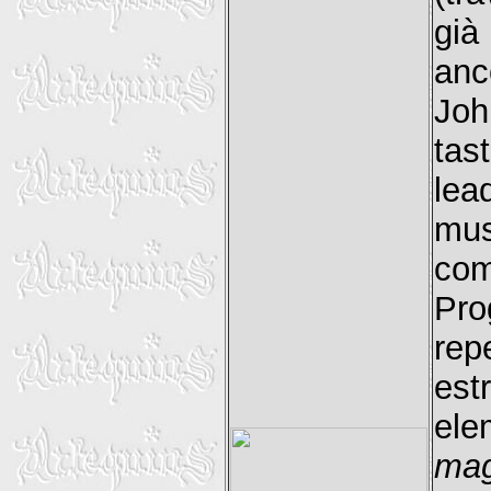
già
anc
Joh
tas
lea
mu
com
Pro
rep
est
ele
mag