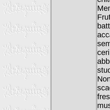
Mem
Fru
bat
acc
se
cer
abb
stu
Non
sca
fre
mu