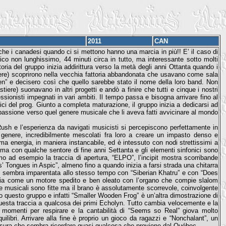
2011
CAN
e i canadesi quando ci si mettono hanno una marcia in più!! E’ il caso di
co non lunghissimo, 44 minuti circa in tutto, ma interessante sotto molti
toria del gruppo inizia addirittura verso la metà degli anni Ottanta quando i
iere) scoprirono nella vecchia fattoria abbandonata che usavano come sala
ben” e decisero così che quello sarebbe stato il nome della loro band. Non
ere) suonavano in altri progetti e andò a finire che tutti e cinque i nostri
sionisti impegnati in vari ambiti. Il tempo passa e bisogna arrivare fino al
i del prog. Giunto a completa maturazione, il gruppo inizia a dedicarsi ad
e passione verso quel genere musicale che li aveva fatti avvicinare al mondo
ush e l’esperienza da navigati musicisti si percepiscono perfettamente in
 genere, incredibilmente mescolati fra loro a creare un impasto denso e
 energia, in maniera instancabile, ed è intessuto con nodi strettissimi a
ma con qualche sentore di fine anni Settanta e gli elementi sinfonici sono
o ad esempio la traccia di apertura, “ELPO”, l’incipit mostra scorribande
 Tongues in Aspic”, almeno fino a quando inizia a farsi strada una chitarra
” sembra imparentata allo stesso tempo con “Siberian Khatru” e con “Does
ia come un motore spedito e ben oleato con l’organo che compie slalom
e musicali sono fitte ma il brano è assolutamente scorrevole, coinvolgente
no questo gruppo e infatti “Smaller Wooden Frog” è un’altra dimostrazione di
questa traccia a qualcosa dei primi Echolyn. Tutto cambia velocemente e la
omenti per respirare e la cantabilità di “Seems so Real” giova molto
ilibri. Arrivare alla fine è proprio un gioco da ragazzi e “Nonchalant”, un
hiusura che sembra ricordare quasi qualcosa che proviene dal Québec.