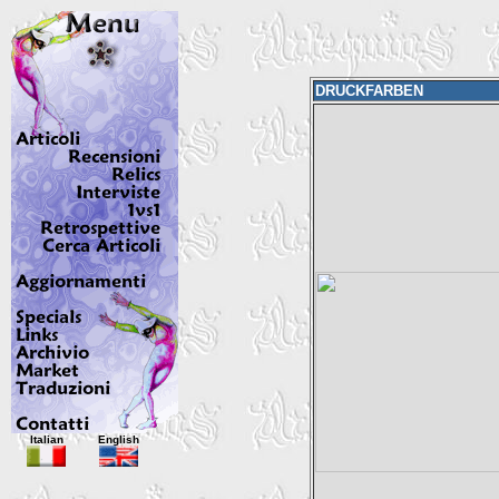
DRUCKFARBEN
Italian
English