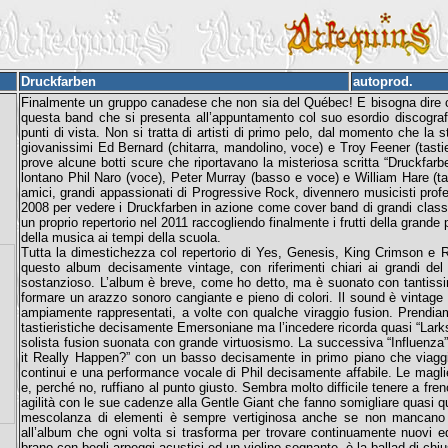
Druckfarben
autoprod.
Finalmente un gruppo canadese che non sia del Québec! E bisogna dire ch
questa band che si presenta all’appuntamento col suo esordio discografi
punti di vista. Non si tratta di artisti di primo pelo, dal momento che la s
giovanissimi Ed Bernard (chitarra, mandolino, voce) e Troy Feener (tast
prove alcune botti scure che riportavano la misteriosa scritta “Druckfar
lontano Phil Naro (voce), Peter Murray (basso e voce) e William Hare (tasti
amici, grandi appassionati di Progressive Rock, divennero musicisti profes
2008 per vedere i Druckfarben in azione come cover band di grandi classic
un proprio repertorio nel 2011 raccogliendo finalmente i frutti della grand
della musica ai tempi della scuola.
Tutta la dimestichezza col repertorio di Yes, Genesis, King Crimson e R
questo album decisamente vintage, con riferimenti chiari ai grandi del
sostanzioso. L’album è breve, come ho detto, ma è suonato con tantissima
formare un arazzo sonoro cangiante e pieno di colori. Il sound è vintage 
ampiamente rappresentati, a volte con qualche viraggio fusion. Prendiam
tastieristiche decisamente Emersoniane ma l’incedere ricorda quasi “Larks’
solista fusion suonata con grande virtuosismo. La successiva “Influenza
it Really Happen?” con un basso decisamente in primo piano che viagg
continui e una performance vocale di Phil decisamente affabile. Le magli
e, perché no, ruffiano al punto giusto. Sembra molto difficile tenere a fre
agilità con le sue cadenze alla Gentle Giant che fanno somigliare quasi 
mescolanza di elementi è sempre vertiginosa anche se non mancano m
all’album che ogni volta si trasforma per trovare continuamente nuovi equ
brano con begli arpeggi acustici ed un violino sognante, è la ballad di c