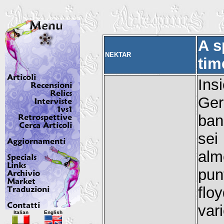
A s
NEKTAR
tim
Ins
Ger
ban
sei
alm
pun
flo
Italian
English
var