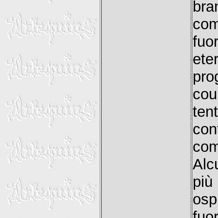
bra
com
fu
ete
pro
cou
ten
co
com
Alc
più
osp
fuo