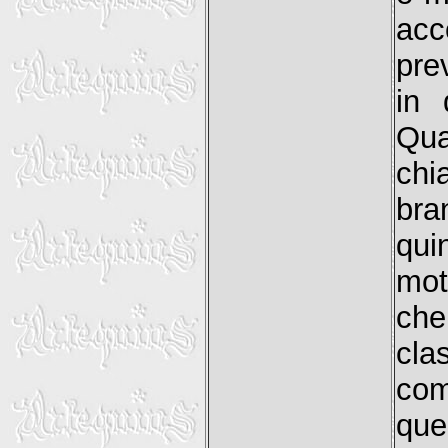
acc
pre
in 
Qua
chi
bra
qui
mot
ch
cla
com
que