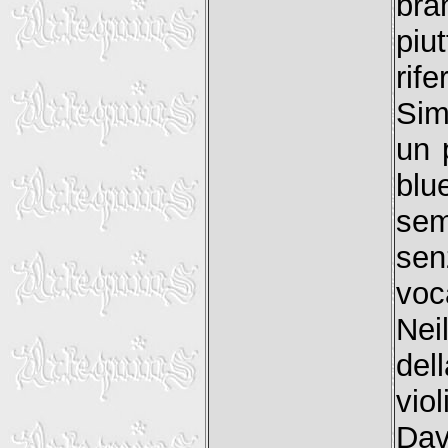
bra
piu
rif
Sim
un 
blu
sem
sen
voc
Nei
del
vio
Dav