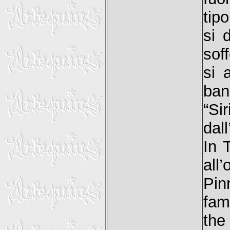
tip
si 
soff
si 
ban
“Si
dal
In 
all
Pin
fam
the