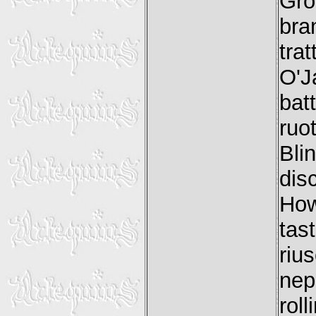
Gro
bra
tra
O'J
bat
ruo
Bli
dis
How
tas
riu
ne
rol