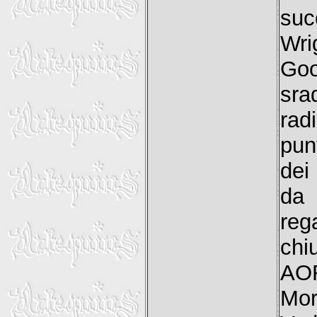
suc
Wri
Goo
sra
rad
pun
dei
da 
reg
chi
AOR
Mor