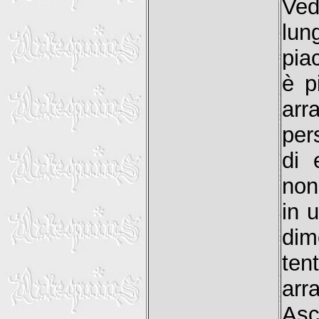
Ved
lun
pia
è p
ar
per
di 
non 
in 
dim
ten
arr
Asc