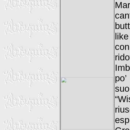
Mari
can
but
lik
con
rid
Imb
po’
suo
“Wi
riu
esp