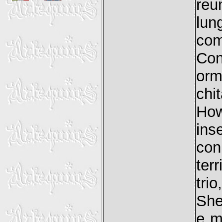
reu
lun
com
Con
orm
chi
How
ins
con
ter
tri
She
e m