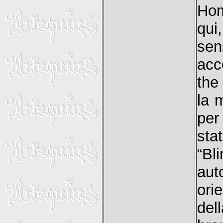
Hom
qui
sen
acc
the
la 
per
st
“Bl
au
ori
del