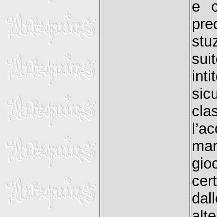
e c
pr
stu
sui
int
sic
cla
l’a
mar
gio
cer
da
alt