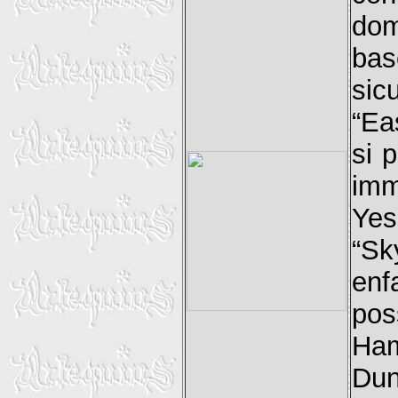
dom
bas
sic
“Ea
si 
imm
Yes
“S
enf
pos
Ham
Dun