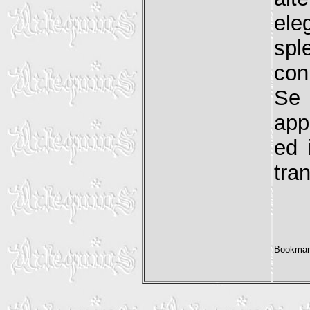
ele
spl
con
Se 
app
ed 
tra