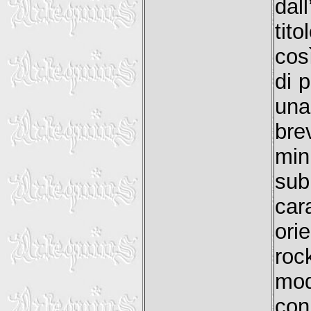
dal
tit
cos
di p
una 
bre
min
sub
car
ori
roc
mod
co