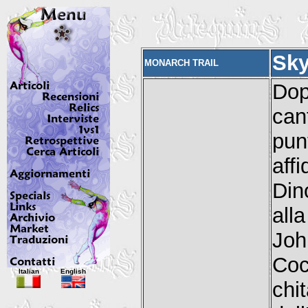
Sk
MONARCH TRAIL
Dop
can
pu
affi
Din
all
Joh
Coc
Italian
English
chi