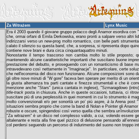
Za Witrażem
Lynx Music
Era il 2003 quando il giovane gruppo polacco degli Anamor esordiva con "
che, ormai orfani di Emila Derkowska, erano pronti a salpare verso altri lid
indirizzarsi verso un new-prog molto romantico, con belle parti strument
calato il silenzio su questa band, che, a sorpresa, si ripresenta dopo quin
contiene nove brani e dura circa cinquantaquattro minuti.
Nonostante il tempo trascorso non cambia molto lo stile proposto; qu
mantenendo alcune caratteristiche importanti che suscitano buone impress
prestazione del debutto, e proseguendo con un romanticismo di base mai 
intravedevano così nettamente in "Imaginacje". In particolare, certe soluzi
che nell'economia del disco non funzionano. Alcune composizioni sono davve
gli oltre nove minuti di "W gore" faceva ben sperare per merito di un orien
la giusta alternanza tra parti cantate e finezze strumentali e che è corre
menzione anche "Stars" (unica cantata in inglese), "Szmaragdowo (intro)
title-track
posta in chiusura. Anche in queste occasioni, tuttavia, ci ritrovi
suscitare più di una perplessità in quei momenti in cui lo strumento è maggi
molto convenzionali e/o per sonorità un po’ più aspre,
à la
Arena post “Th
situazioni sembra proprio che come la band di Nolan e Pointer gli Anamor 
robuste e oscure, spingendosi così verso quella che sembra un'involuzion
"Za witrazem" è un disco nel complesso valido, a cui, volendo essere g
altalenante e resta alla fine quel pizzico di delusione pensando all’enne
col perdersi seguendo un percorso di indurimento del suono non troppo i