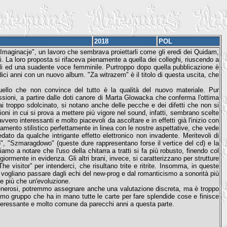
2018
POL
Imaginacje", un lavoro che sembrava proiettarli come gli eredi dei Quidam,
i. La loro proposta si rifaceva pienamente a quella dei colleghi, riuscendo a
ali ed una suadente voce femminile. Purtroppo dopo quella pubblicazione è
dici anni con un nuovo album. "Za witrazem" è il titolo di questa uscita, che
ello che non convince del tutto è la qualità del nuovo materiale. Pur
ioni, a partire dalle doti canore di Marta Glowacka che conferma l'ottima
troppo sdolcinato, si notano anche delle pecche e dei difetti che non si
oni in cui si prova a mettere più vigore nel sound, infatti, sembrano scelte
ro interessanti e molto piacevoli da ascoltare e in effetti già l'inizio con
tamento stilistico perfettamente in linea con le nostre aspettative, che vede
dato da qualche intrigante effetto elettronico non invadente. Meritevoli di
", "Szmaragdowo" (queste dure rappresentano forse il vertice del cd) e la
amo a notare che l'uso della chitarra a tratti si fa più robusto, finendo col
ormente in evidenza. Gli altri brani, invece, si caratterizzano per strutture
e visitor” per intenderci, che risultano trite e ritrite. Insomma, in queste
vogliano passare dagli echi del new-prog e dal romanticismo a sonorità più
e più che un'evoluzione.
enerosi, potremmo assegnare anche una valutazione discreta, ma è troppo
simo gruppo che ha in mano tutte le carte per fare splendide cose e finisce
nteressante e molto comune da parecchi anni a questa parte.