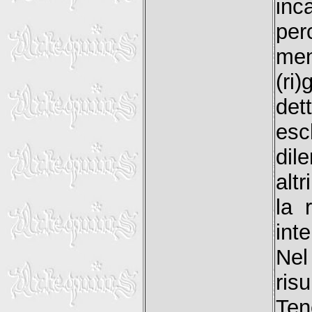
inc
per
men
(ri
det
es
dil
alt
la 
int
Nel
risu
Ten