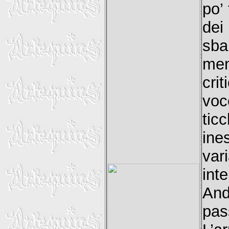
po’
de
sba
men
crit
vo
tic
ine
var
int
And
pas