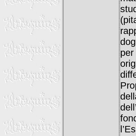
stu
(p
rap
dog
per
ori
dif
Pro
del
del
fon
l’E