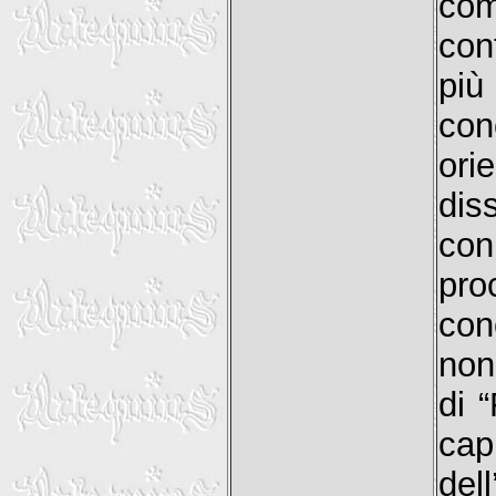
co
con
più
con
ori
dis
con
pro
con
non
di 
cap
del