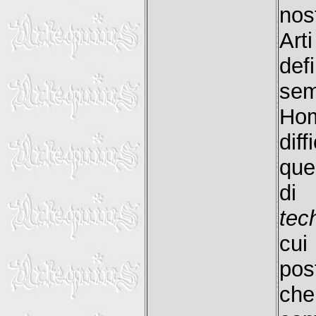
nos
Art
def
se
Hom
dif
que
di 
tec
cui
pos
che