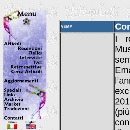
Com
VEMM
I 
Mus
se
Ema
l’a
exc
201
(pi
Italian
English
con