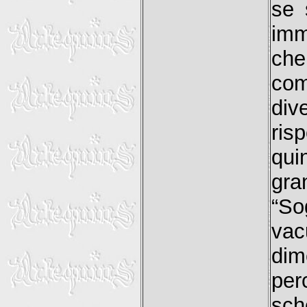
se 
imm
che
co
di
ris
qui
gr
“So
vac
di
per
sch