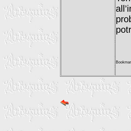
all
pro
pot