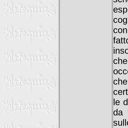
esp
cog
con
fa
ins
che
occ
che
cer
le 
da 
sul