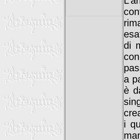
L’a
con
rim
esa
di 
con
pas
a p
è d
sin
cre
i q
man