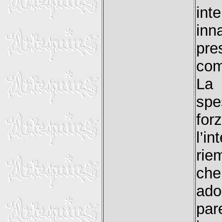
int
inn
pr
com
La 
spe
for
l’i
rie
che
ado
par