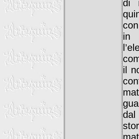
di 
qui
con
in 
l’e
com
il 
con
mat
gua
dal
sto
mat