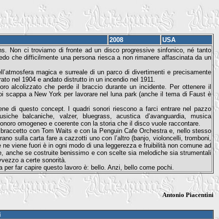
2008
USA
s. Non ci troviamo di fronte ad un disco progressive sinfonico, né tanto
do che difficilmente una persona riesca a non rimanere affascinata da un
ll’atmosfera magica e surreale di un parco di divertimenti e precisamente
rato nel 1904 e andato distrutto in un incendio nel 1911.
ro alcolizzato che perde il braccio durante un incidente. Per ottenere il
poi scappa a New York per lavorare nel luna park (anche il tema di Faust è
ne di questo concept. I quadri sonori riescono a farci entrare nel pazzo
iche balcaniche, valzer, bluegrass, acustica d’avanguardia, musica
onoro omogeneo e coerente con la storia che il disco vuole raccontare.
a braccetto con Tom Waits e con la Penguin Cafe Orchestra e, nello stesso
no sulla carta fare a cazzotti uno con l’altro (banjo, violoncelli, tromboni,
he ne viene fuori è in ogni modo di una leggerezza e fruibilità non comune ad
e, anche se costruite benissimo e con scelte sia melodiche sia strumentali
vezzo a certe sonorità.
 per far capire questo lavoro è: bello. Anzi, bello come pochi.
Antonio Piacentini
i