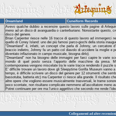
Dreamland
Cuneiform Records
Avevo qualche dubbio a recensire questo lavoro sulle pagine di Arlequin
meno ad un disco di avanguardia o canterburiano. Nonostante questo, cre
disco del genere.
Brian Carpenter riesce nelle 16 tracce di questo lavoro ad immergerci ne
quello di Coney Island: uno dei più famosi parco-giochi della storia inaugu
"Dreamland" è, infatti, un concept che parla di Johnny, un cercatore d’o
braccio indietro, Johnny fa un patto col diavolo di uccidere la moglie e 
diventato inflazionato in campo musicale, bisogna dirlo).
"Dreamland" non ha bisogno delle immagini per farci capire le varie sce
mondo di quel posto senza l’apporto delle macchine da presa. Mus
contemporanea vengono miscelate tra le varie tracce rendendo il puzzle s
E’ difficile trovare un lavoro dove gli Sleepytime Gorilla Museum vanno 
tempo, è difficile scrivere un disco del genere per 12 strumenti che sembra
bassotuba, batteria etc) ma Carpenter ci riesce alla grande. Il risultato c
altre opere che vogliono essere musicalmente trasversali, le trame sonor
poco scontate, non risultano complicate nemmeno all’ascoltatore meno av
Potrei continuare per ore ma l’unico aggettivo che secondo me rende l’idea
Collegamenti ad altre recension