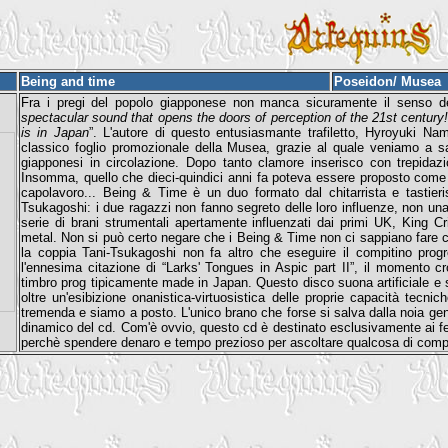
Being and time
Poseidon/ Musea
Fra i pregi del popolo giapponese non manca sicuramente il senso dell
spectacular sound that opens the doors of perception of the 21st century! Y
is in Japan
”. L'autore di questo entusiasmante trafiletto, Hyroyuki Na
classico foglio promozionale della Musea, grazie al quale veniamo a s
giapponesi in circolazione. Dopo tanto clamore inserisco con trepidazio
Insomma, quello che dieci-quindici anni fa poteva essere proposto com
capolavoro... Being & Time è un duo formato dal chitarrista e tastieris
Tsukagoshi: i due ragazzi non fanno segreto delle loro influenze, non una 
serie di brani strumentali apertamente influenzati dai primi UK, Kin
metal. Non si può certo negare che i Being & Time non ci sappiano fare co
la coppia Tani-Tsukagoshi non fa altro che eseguire il compitino progre
l'ennesima citazione di “Larks' Tongues in Aspic part II”, il momento cro
timbro prog tipicamente made in Japan. Questo disco suona artificiale e 
oltre un'esibizione onanistica-virtuosistica delle proprie capacità tecn
tremenda e siamo a posto. L'unico brano che forse si salva dalla noia gener
dinamico del cd. Com'è ovvio, questo cd è destinato esclusivamente ai fetici
perchè spendere denaro e tempo prezioso per ascoltare qualcosa di comp