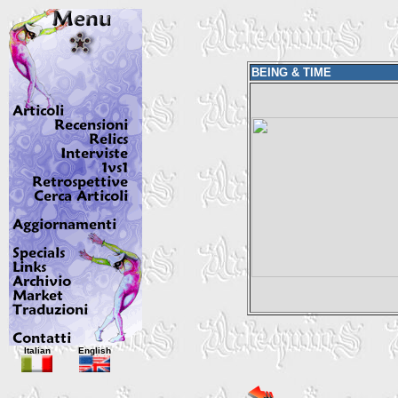
BEING & TIME
Italian
English