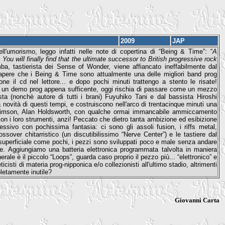
2009
JAP
'umorismo, leggo infatti nelle note di copertina di “Being & Time”: “
A
ou will finally find that the ultimate successor to British progressive rock
mba, tastierista dei Sense of Wonder, viene affiancato ineffabilmente dal
apere che i Being & Time sono attualmente una delle migliori band prog
ne il cd nel lettore... e dopo pochi minuti trattengo a stento le risate!
e un demo prog appena sufficente, oggi rischia di passare come un mezzo
ta (nonchè autore di tutti i brani) Fuyuhiko Tani e dal bassista Hiroshi
novità di questi tempi, e costruiscono nell'arco di trentacinque minuti una
g Crimson, Alan Holdsworth, con qualche ormai immancabile ammiccamento
n i loro strumenti, anzi! Peccato che dietro tanta ambizione ed esibizione
ssivo con pochissima fantasia: ci sono gli assoli fusion, i riffs metal,
ssover chitarristico (un discutibilissimo “Nerve Center”) e le tastiere dal
superficiale come pochi, i pezzi sono sviluppati poco e male senza andare
iche. Aggiungiamo una batteria elettronica programmata talvolta in maniera
ale è il piccolo “Loops”, guarda caso proprio il pezzo più... “elettronico” e
sti di materia prog-nipponica e/o collezionisti all'ultimo stadio, altrimenti
letamente inutile?
Giovanni Carta