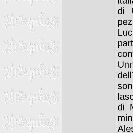
ital
di 
pez
Luc
par
con
Unr
del
so
las
di 
min
Ale