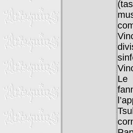
(ta
mus
com
Vin
div
sin
Vin
Le 
fan
l’a
Tsu
cor
Pap