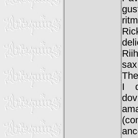
gus
ri
Ric
del
Rii
sax
The 
I d
dov
ama
(co
anc