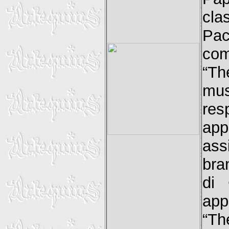
cla
Pac
com
“Th
mus
res
app
ass
bran
di 
app
“Th