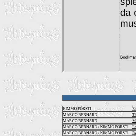
spl
da 
musi
KIMMO PÖRSTI
Pa
MARCO BERNARD
T
MARCO BERNARD
M
MARCO BERNARD / KIMMO PÖRSTI
La
MARCO BERNARD / KIMMO PÖRSTI
R