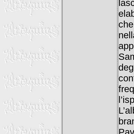
las
ela
che
ne
app
Sam
deg
con
fre
l’i
L’a
bra
Pav