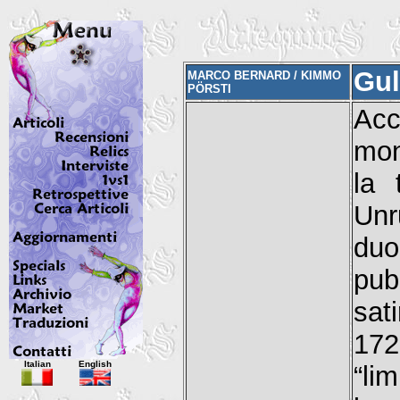
Gul
MARCO BERNARD / KIMMO
PÖRSTI
Ac
mon
la 
Unr
du
pub
sat
172
Italian
English
“li