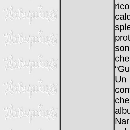
ric
cal
sp
pro
son
ch
“Gul
Un 
con
che
al
Nar