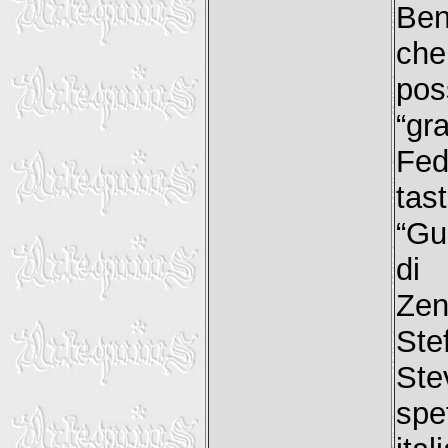
Ben
che
pos
“gr
Fed
tast
“Gu
di 
Zen
Ste
Ste
spe