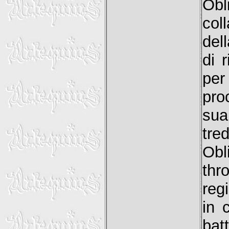
Ob
col
del
di 
per
pro
sua
tre
Obl
thr
reg
in 
bat