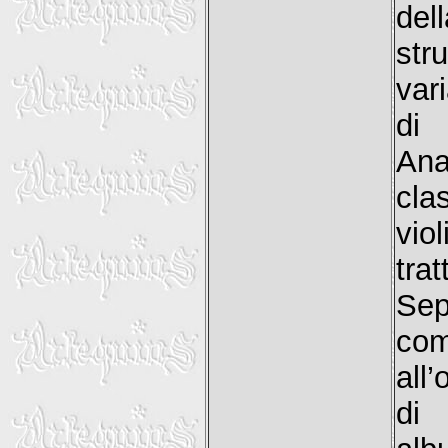
del
str
var
di 
Ana
cla
vio
tra
Sep
co
all’
di 