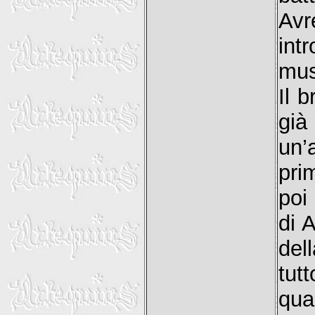
Avr
int
mus
Il 
già
un’
pri
poi
di 
del
tut
qua