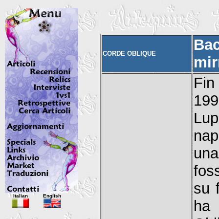
Bac
CORDE OBLIQUE
mir
Fin
199
Lup
nap
una
fos
su 
Italian
English
ha 