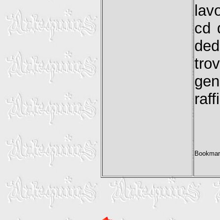
lav
cd 
ded
tro
gen
raf