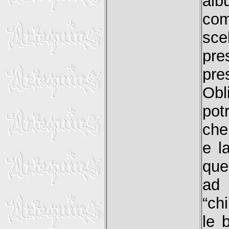
alb
com
sce
pr
pr
Obl
pot
che
e l
que
ad 
“ch
le 