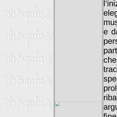
l’i
ele
mus
e d
per
par
che
tra
sp
pro
rib
arg
fin