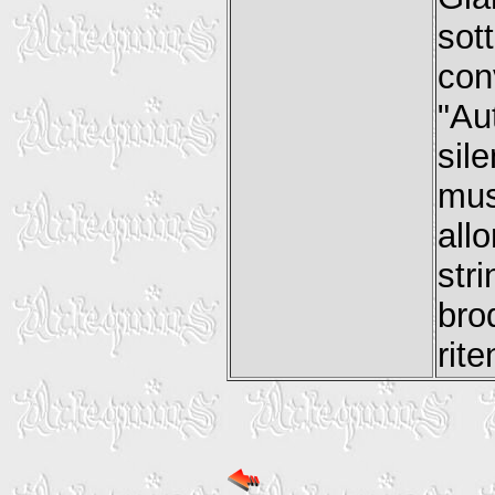
sot
con
"Au
sil
mus
all
str
bro
rit