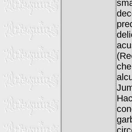
sm
dec
pre
del
acu
(Re
che
alc
Jum
Hac
con
ga
cir