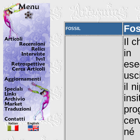
Fos
FOSSIL
Il c
in 
ese
usc
il 
ins
pro
cer
Italian
English
né 