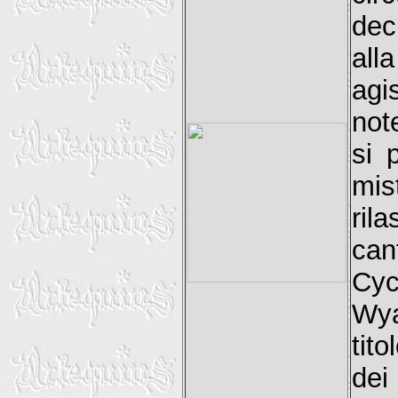
dec
all
agi
not
si 
mi
ri
can
Cyc
Wya
tit
dei