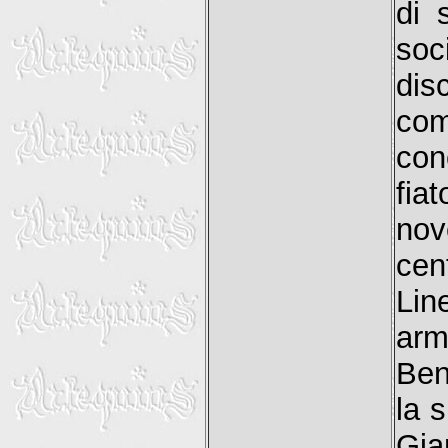
di 
soc
dis
com
con
fia
nov
cen
Lin
arm
Ben
la 
Gia