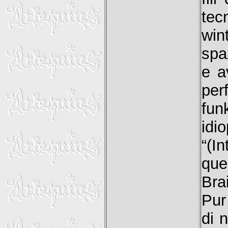
tec
win
spa
e a
per
fun
idi
“(I
que
Bra
Pur
di 