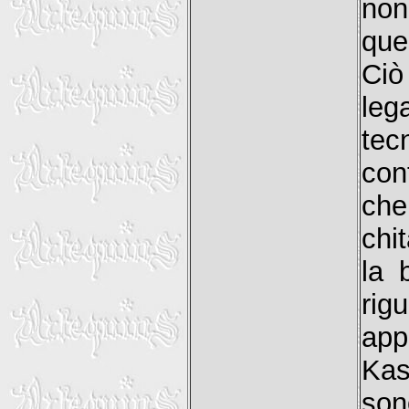
non
ques
Ciò
leg
tec
con
che
chit
la 
rig
app
Ka
son