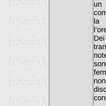
un
com
la
l’or
Dei
tran
not
son
fer
non
di
con