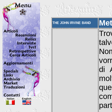
Met
THE JOHN IRVINE BAND
Tro
tal
No
vor
di 
mol
que
com
Italian
English
part