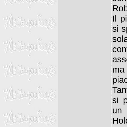
Rob
Il 
si 
sola
con
ass
ma 
pia
Tan
si 
un 
Hol