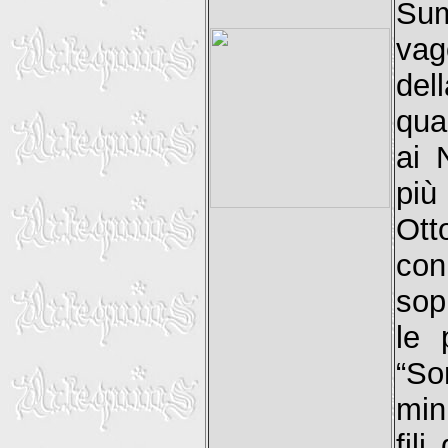
Sum
vag
del
qua
ai 
più 
Ott
con
sop
le 
“So
min
fil