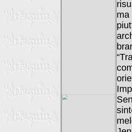
ris
ma 
piu
arc
bra
“Tra
com
orie
Imp
Sen
sin
mel
Jen