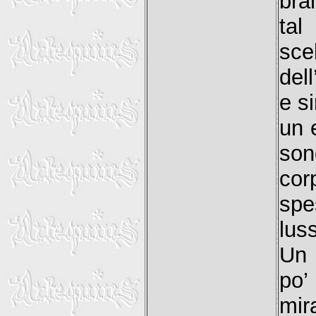
bra
tal
sce
del
e s
un 
son
cor
spe
lus
Un 
po’
mir