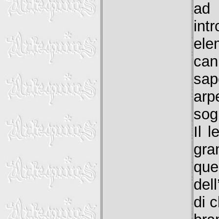
ad 
int
ele
can
sap
arp
sog
Il 
gra
que
del
di c