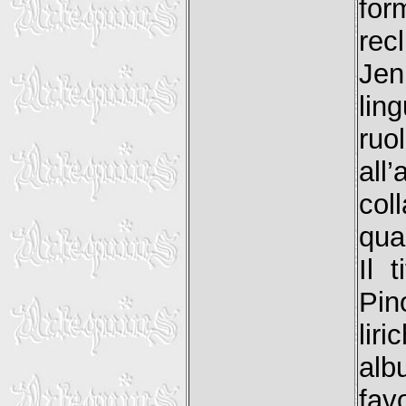
for
rec
Jen
lin
ru
al
col
qua
Il 
Pin
lir
alb
fav