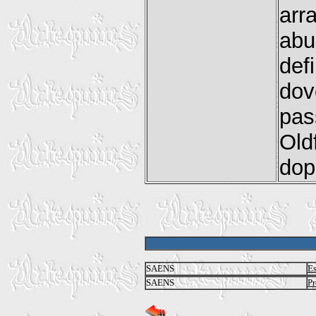
arr
abu
def
dov
pas
Old
dop
SAENS
Es
SAENS
Pr