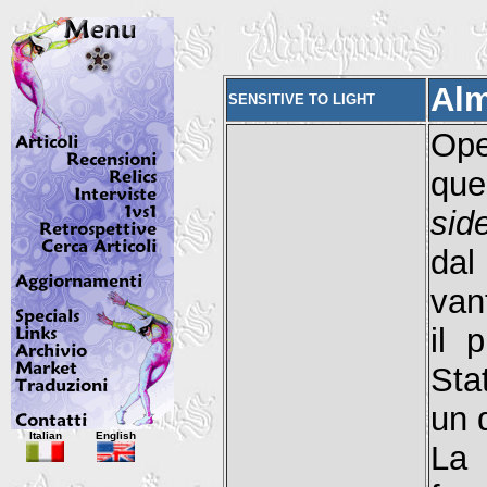
Al
SENSITIVE TO LIGHT
Ope
que
sid
dal
van
il 
Stat
un 
Italian
English
La 