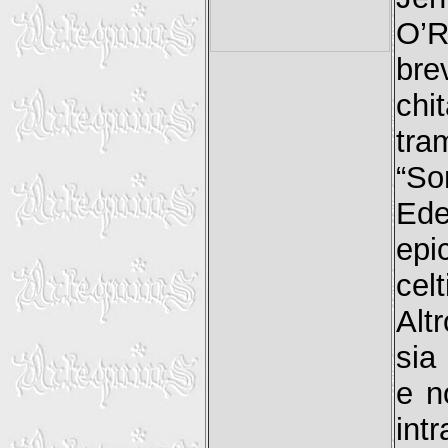
O’R
bre
chi
tr
“So
Ede
epi
celt
Alt
sia
e n
int