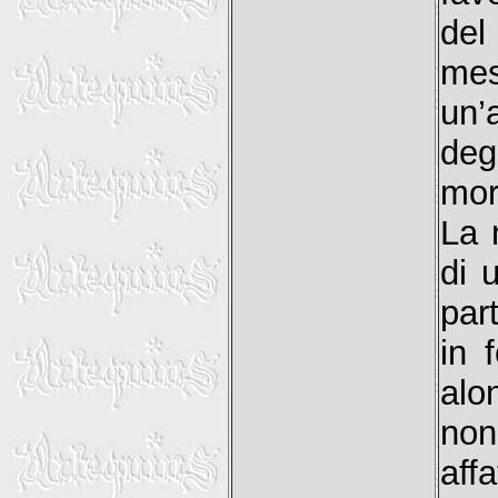
del
mes
un’
degl
mort
La 
di 
par
in 
al
non
aff