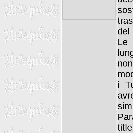
sos
tra
del
Le
lun
non
mod
i T
avr
sim
Par
tit