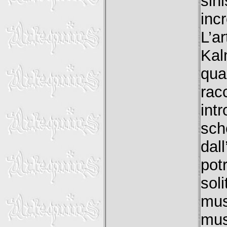
sin
inc
L’
Kal
qua
rac
int
sc
dal
pot
sol
mus
mus