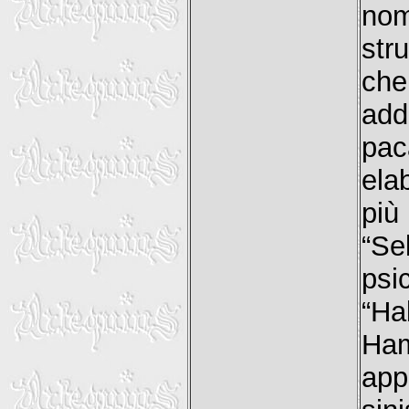
nom
str
che
add
pac
ela
più
“S
psi
“Ha
Ham
app