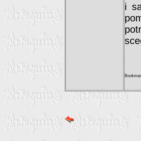
i s
pom
pot
sce