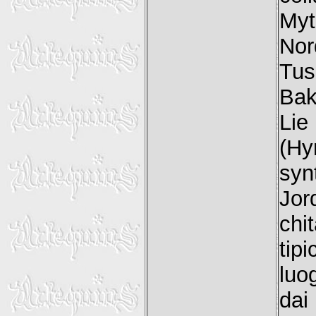
Myt
Nor
Tus
Bak
Lie
(Hy
syn
Jor
chi
tip
luo
dai