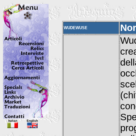
Nor
WUDEWUSE
Wud
cre
del
occ
sce
(ch
con
Spe
Italian
English
pro