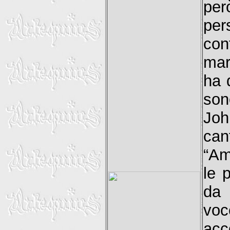
per
per
con
mar
ha 
son
Joh
can
“Ama
le 
da 
vo
acc