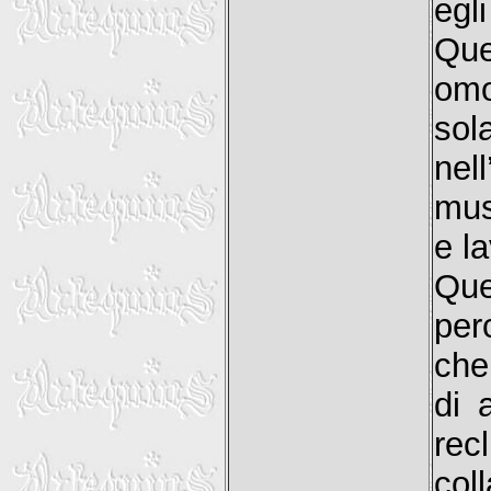
egl
Que
omo
sol
nel
mus
e l
Que
per
che
di 
rec
col