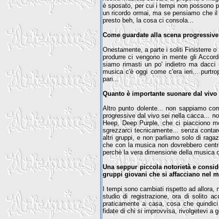
è sposato, per cui i tempi non possono pi
un ricordo ormai, ma se pensiamo che il g
presto beh, la cosa ci consola...
Come guardate alla scena progressive at
Onestamente, a parte i soliti Finisterre
produrre ci vengono in mente gli Accordo
siamo rimasti un po' indietro ma dacci
musica c'è oggi come c'era ieri... purtr
pari...
Quanto è importante suonare dal vivo
Altro punto dolente... non sappiamo com
progressive dal vivo sei nella cacca... n
Heep, Deep Purple, che ci piacciono mol
sgrezzarci tecnicamente... senza contare 
altri gruppi, e non parliamo solo di rag
che con la musica non dovrebbero centrar
perchè la vera dimensione della musica d
Una seppur piccola notorietà e consid
gruppi giovani che si affacciano nel 
I tempi sono cambiati rispetto ad allora, 
studio di registrazione, ora di solito
praticamente a casa, cosa che quindici 
fidate di chi si improvvisa, rivolgetevi a 