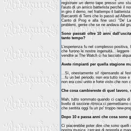
registrare un demo tape presso uno stu
l'aiuto di un amico batterista perché il 
in giro il demo, nel frattempo il batterist
Barcarotti di Terni che lo passò ad Alber
Canto di Prog e alla fine uscì "De' La
problemi, gente che se ne andava dal grup
Sono passati oltre 10 anni dall’uscit
tanto tempo?
L'esperienza fu nel complesso positiva, 
che furono le nostre ingenuità... leggere
vendite ai The Watch ci ha lasciato alqua
Avete rimpianti per quella stagione m
...Sì, onestamente si! ripensando al fes
...fu un bel periodo, non era tutto rose 
non era così unito e forte visto che non c'
Che cosa cambiereste di quel lavoro, s
Mah, tutto sommato quando ci capita di 
livello di sezione ritmica ci permettiam
che sentita oggi fa un po' troppo new-prog
Dopo 10 e passa anni che cosa sono g
Ci piacerebbe poter dire che sono quelli 
nostra musica, cercare di proporla e magar