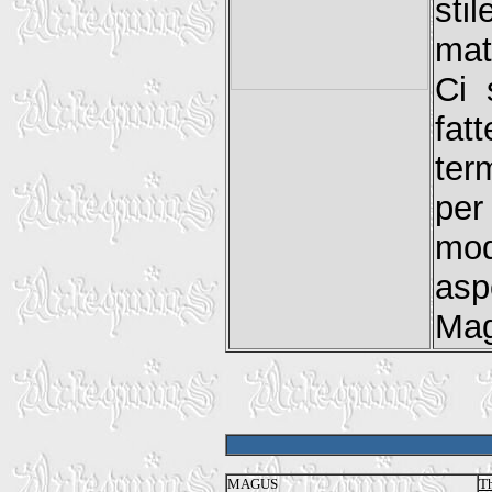
sti
mat
Ci 
fat
ter
per
mod
asp
Mag
MAGUS
Th