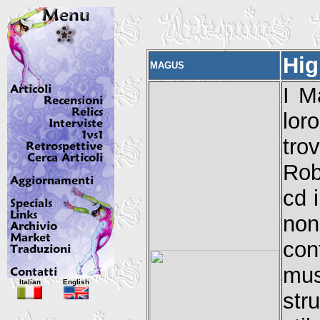
Hig
MAGUS
I M
lor
tro
Rob
cd i
no
con
mus
Italian
English
str