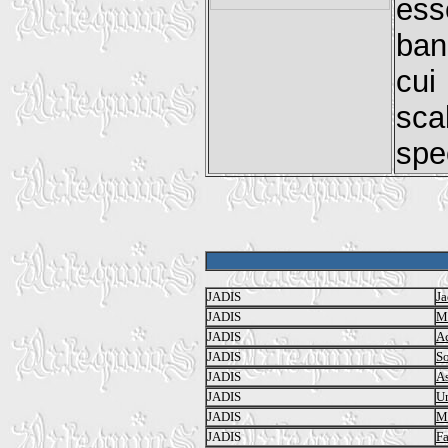
ess
ban
cui
sca
spe
JADIS
Ja
JADIS
Mo
JADIS
Ac
JADIS
So
JADIS
As
JADIS
U
JADIS
M
JADIS
Fa