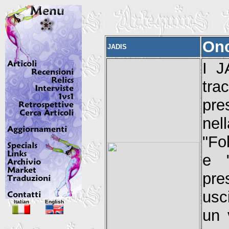
Onc
JADIS
I J
trac
pre
nel
"Fo
e 
pre
usc
Italian
English
un 