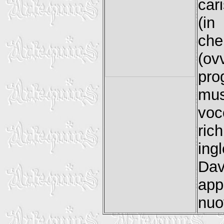
car
(in
che
(ov
pro
mus
voc
ric
ing
Dav
app
nuo