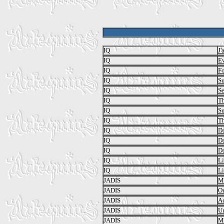
IQ
J'
IQ
E
IQ
Fo
IQ
Su
IQ
Se
IQ
Th
IQ
Su
IQ
Th
IQ
Da
IQ
Da
IQ
Da
IQ
L
IQ
L
JADIS
Mo
JADIS
On
JADIS
Ac
JADIS
U
JADIS
M