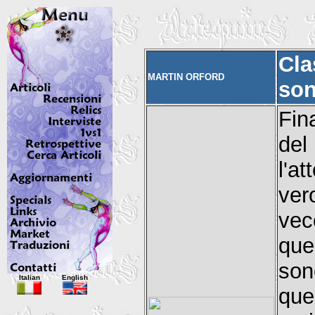
Cla
MARTIN ORFORD
so
Fin
del
l'a
ver
vec
que
son
Italian
English
que