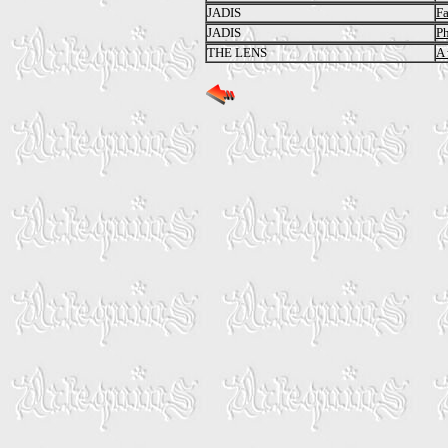
JADIS
Fa
JADIS
P
THE LENS
A 