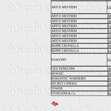
ARTI E MESTIERI
Ch
ARTI E MESTIERI
M
ARTI E MESTIERI
Ar
ARTI E MESTIERI
L
ARTI E MESTIERI
Fi
ARTI E MESTIERI
Th
ARTI E MESTIERI
Un
BEPPE CROVELLA
Wh
BEPPE CROVELLA
Le
ESAGONO
Vi
GIGI VENEGONI
An
MOSAIC
Mi
ROMANTIC WARRIORS
Ba
SECRET CINEMA
Dr
TOWER
Ta
VENEGONI & Co.
Ru