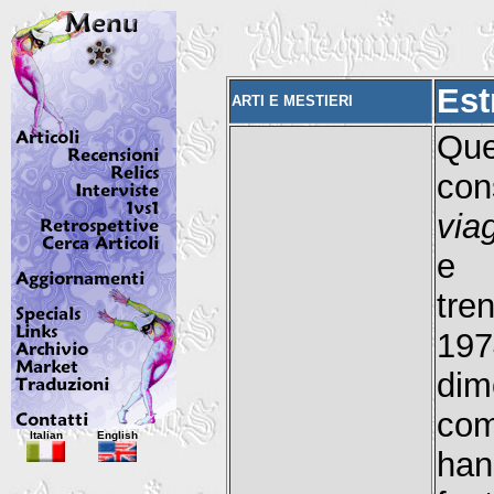
Est
ARTI E MESTIERI
Que
con
via
e 
tre
197
dim
com
Italian
English
han