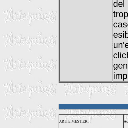
del
tro
cas
esi
un'
cli
gen
imp
ARTI E MESTIERI
Ac