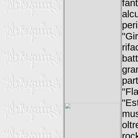
fan
alc
per
"G
rif
bat
gr
par
"Fl
"Es
mus
olt
roc