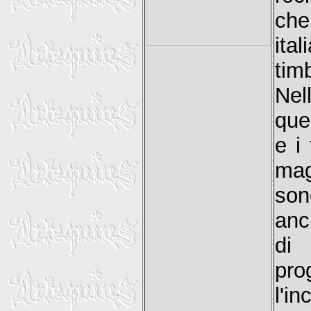
che
ita
tim
Nel
ques
e i
mag
son
anc
di
pro
l'in