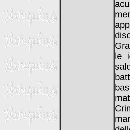
acu
men
app
dis
Gra
le 
sal
bat
bas
mat
Cri
man
del