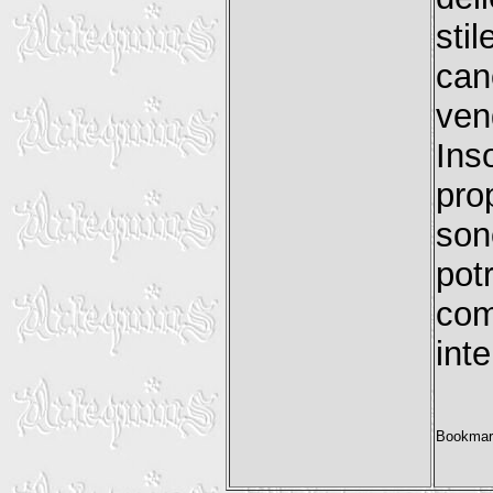
st
can
ven
Ins
pro
son
pot
co
int