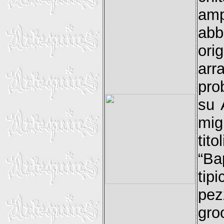
amp
abb
ori
arr
pro
su 
mig
tit
“Ba
tip
pez
gr