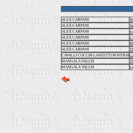
ALEX CARPANI
Wa
ALEX CARPANI
Sa
ALEX CARPANI
4 
ALEX CARPANI
L’
ALEX CARPANI
M
ALEX CARPANI
T
CAVALLI COCCHI LANZETTI ROVERSI
Ca
MANGALA VALLIS
Th
MANGALA VALLIS
L