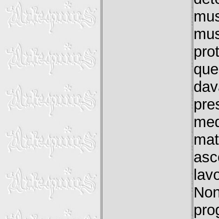
mus
mu
pro
que
dav
pre
med
mat
asc
lav
No
pro