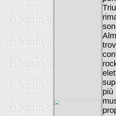
Tri
rim
son
Alm
tro
con
roc
ele
sup
più
mus
pro