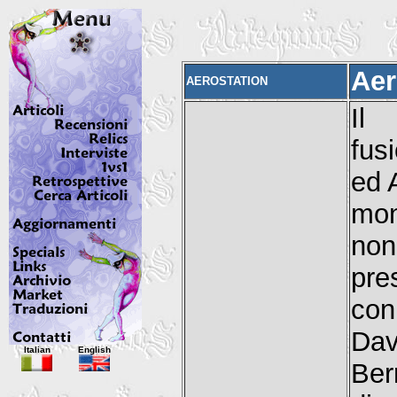
Aer
AEROSTATION
Il 
fus
ed 
mon
non
pre
con
Da
Italian
English
Ber