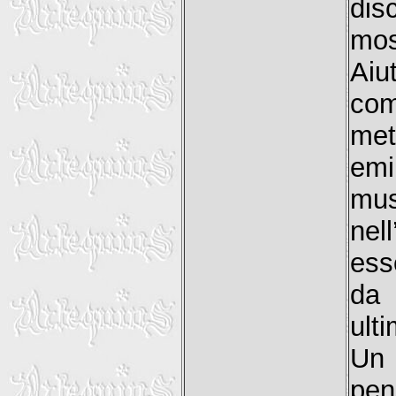
dis
most
Aiu
com
met
em
mus
nel
ess
da
ult
Un 
pe