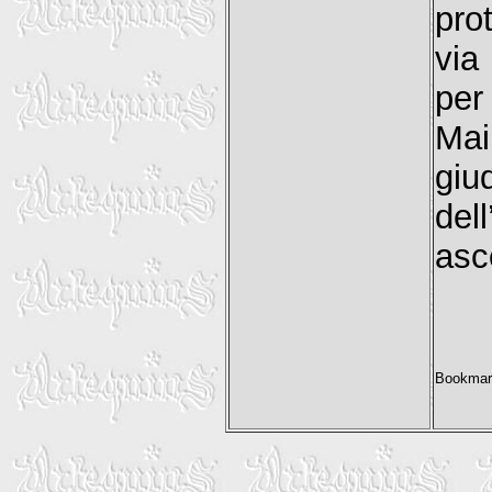
pro
via
per
Mai
gi
de
asc