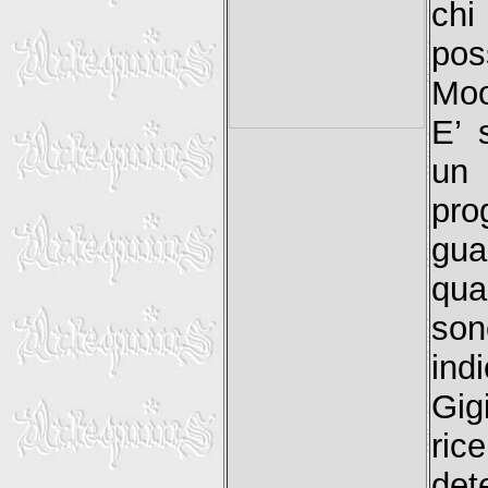
chi
pos
Moo
E’ 
un
pr
gua
qua
son
ind
Gig
ri
det