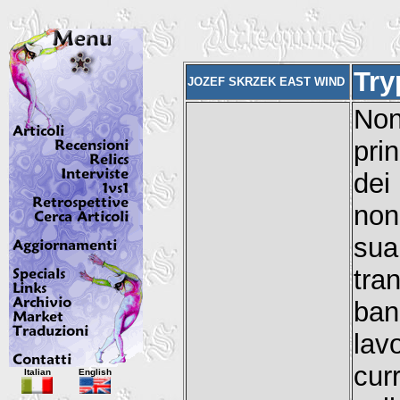
Try
JOZEF SKRZEK EAST WIND
Non
pri
dei 
non
sua
tra
ban
lav
Italian
English
cur