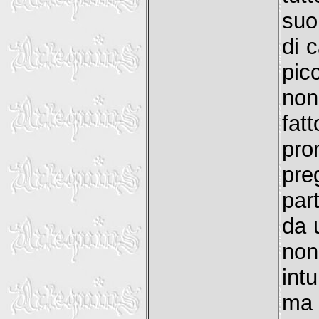
suo
di 
pic
non
fa
pro
pre
part
da 
non
int
ma 