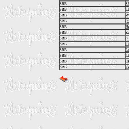
SBB
S
SBB
Li
SBB
W
SBB
(a
SBB
H
SBB
Za
SBB
(+
SBB
Li
SBB
Li
SBB
Li
SBB
O
SBB
Zw