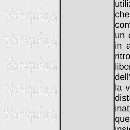
uti
che
com
un 
in 
rit
lib
dell
la 
dis
ina
qu
ins