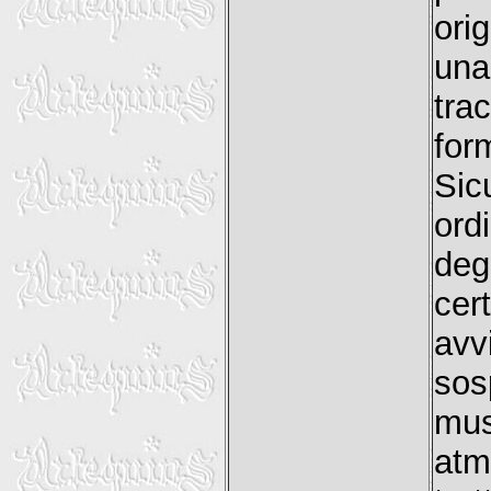
ori
una
tra
for
Sic
ord
deg
cer
avv
sos
mu
at