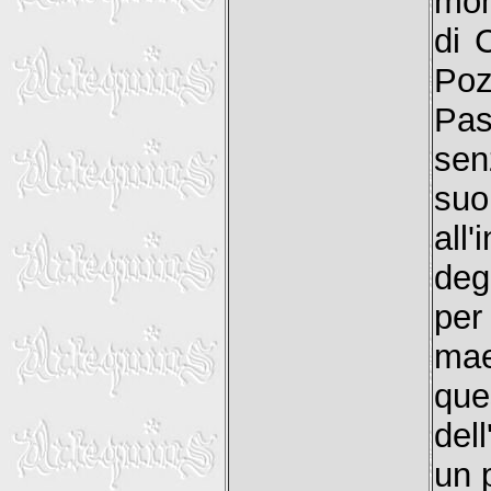
mom
di 
Poz
Pas
sen
suo
all'
deg
per
mae
que
del
un 