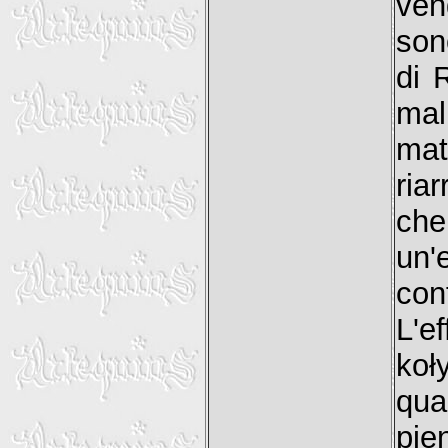
ven
sono
di 
mal
mat
ria
ch
un
con
L'e
koł
qua
pie