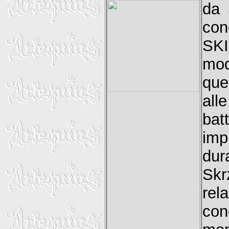
da 
con
SKI
mod
que
all
bat
imp
dur
Skr
rel
con