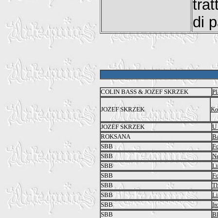
tra
di 
COLIN BASS & JOZEF SKRZEK
Pl
JOZEF SKRZEK
Ko
JOZEF SKRZEK
U
ROKSANA
Ba
SBB
F
SBB
N
SBB
Li
SBB
F
SBB
Th
SBB
Li
SBB
Ir
SBB
Bl