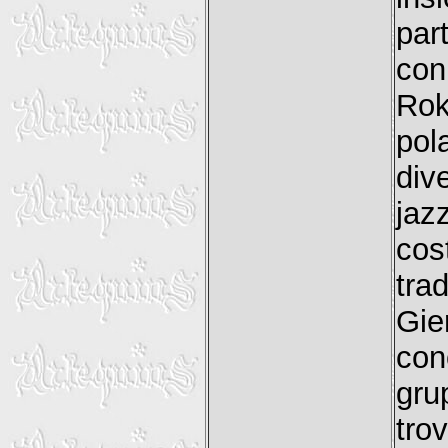
par
con
Rok
pol
div
jaz
cos
tr
Gie
con
gru
tro