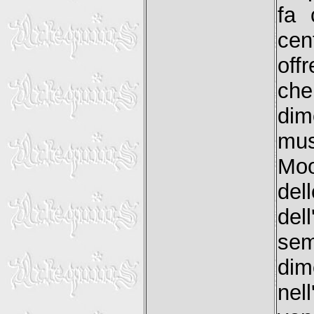
fa 
cen
off
che
dim
mus
Moo
del
del
se
di
nel