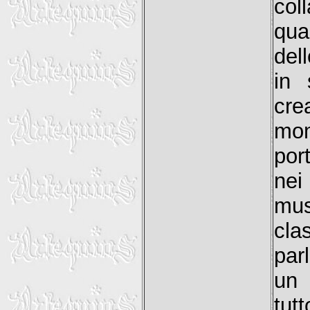
col
qua
dell
in 
cre
mom
por
nei
mus
cla
par
un 
tut